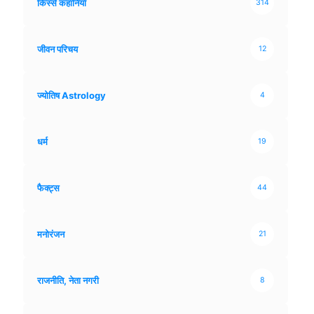
किस्से कहानियाँ
314
जीवन परिचय
12
ज्योतिष Astrology
4
धर्म
19
फैक्ट्स
44
मनोरंजन
21
राजनीति, नेता नगरी
8