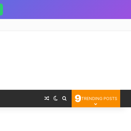
9
Random Article
Switch skin
Search for
TRENDING POSTS