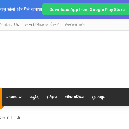
्विज़ खेलों और पैसे कमाओ
Download App from Google Play Store
Contact Us
अपना डिजिटल कार्ड बनाये
टेक्नॉलजी ब्लॉग
आध्यात्म
आयुर्वेद
इतिहास
जीवन परिचय
शुभ अशुभ
ory in Hindi