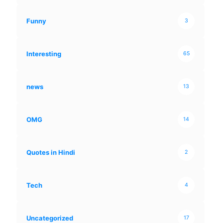
Funny
3
Interesting
65
news
13
OMG
14
Quotes in Hindi
2
Tech
4
Uncategorized
17