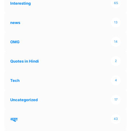
Interesting
65
news
13
OMG
14
Quotes in Hindi
2
Tech
4
Uncategorized
17
अद्भुत
43