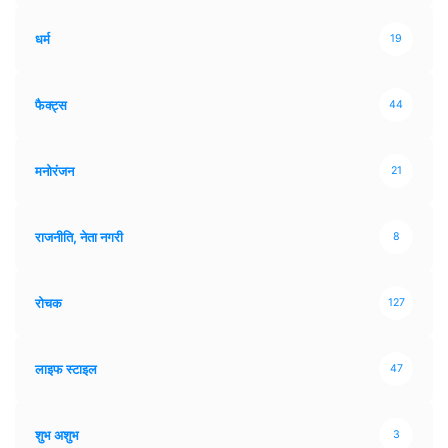
धर्म
19
फैक्ट्स
44
मनोरंजन
21
राजनीति, नेता नगरी
8
रोचक
127
लाइफ स्टाइल
47
शुभ अशुभ
3