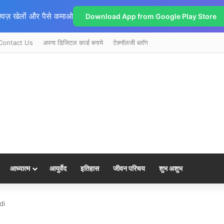
्विज़ खेलों और पैसे कमाओ
Download App from Google Play Store
Contact Us
अपना डिजिटल कार्ड बनाये
टेक्नॉलजी ब्लॉग
आध्यात्म
आयुर्वेद
इतिहास
जीवन परिचय
शुभ अशुभ
di