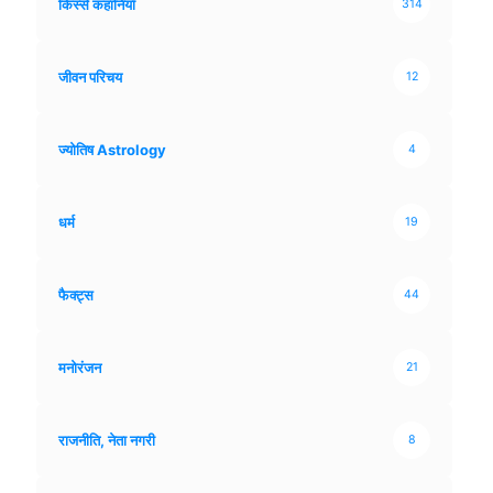
किस्से कहानियाँ
314
जीवन परिचय
12
ज्योतिष Astrology
4
धर्म
19
फैक्ट्स
44
मनोरंजन
21
राजनीति, नेता नगरी
8