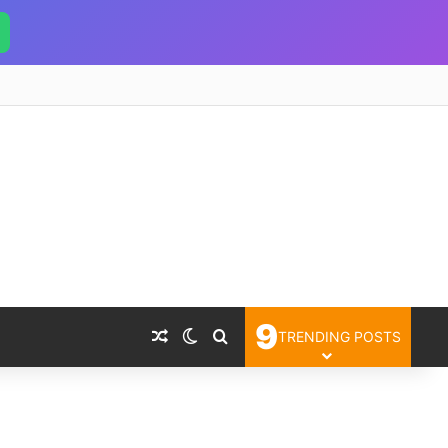
9
Random Article
Switch skin
Search for
TRENDING POSTS