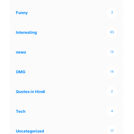
Funny
3
Interesting
65
news
13
OMG
14
Quotes in Hindi
2
Tech
4
Uncategorized
17