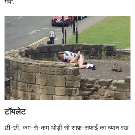
गया.
टॉयलेट
छी-छी. कम-से-कम थोड़ी सी साफ़-सफाई का ध्यान रख