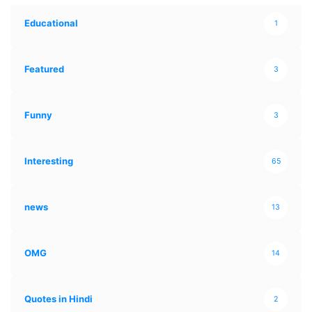
Educational
1
Featured
3
Funny
3
Interesting
65
news
13
OMG
14
Quotes in Hindi
2